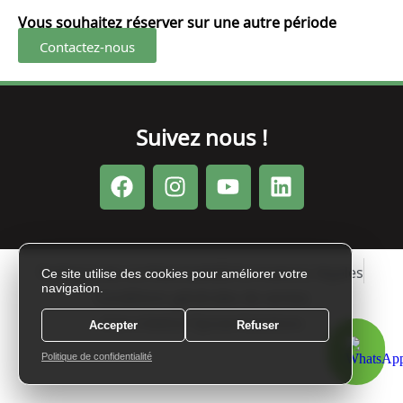
Vous souhaitez réserver sur une autre période
Contactez-nous
Suivez nous !
Politique de confidentialité
Informations légales
Ce site utilise des cookies pour améliorer votre
navigation.
Conditions générales de ventes
Une création Sycow Solutions
Accepter
Refuser
Politique de confidentialité